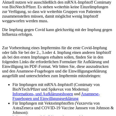
Aktuell nutzen wir ausschließlich den mRNA-Impfstoff Comirnaty
von BioNtech/Pfizer. Es stehen weiterhin keine Einzelimpfungen
zur Verfügung, so dass wir weiterhin Gruppen von Patienten
zusammenstellen müssen, damit möglichst wenig Impfstoff
weggeworfen werden muss.
Die Impfung gegen Covid kann gleichzeitig mit der Impfung gegen
Influenza erfolgen.
Zur Vorbereitung eines Impftermins für die erste Covid-Impfung
oder falls Sie bei der 2., 3.oder 4. Impfung einen anderen Impfstoff
als bei den ersten Impfungen erhalten sollen, finden Sie in den
folgenden Links die erforderlichen Formulare für Aufklärung und
Einwilligung im PDF-Format. Wir bitten Sie, diese auszudrucken
und den Anamnese-Fragebogen und die Einwilligungserklärung
ausgefüllt und unterschrieben zum Impftermin mitzubringen:
Für Impfungen mit mRNA-Impfstoff (Comirnaty von
BioNTech/Pfizer und Spikevax von Moderna):
Informations- und Aufklärungsbogen
und
Anamnese-
Fragebogen und Einwilligungserklärung
Für Impfungen mit Vektorimpfstoffen (Vaxzevria von
AstraZeneca und COVID-19 Vaccine Janssen von Johnson &
Johnson):